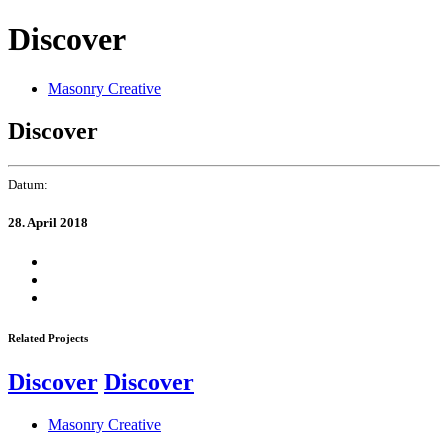
Links
Zur
Discover
überspringen
primären
Navigation
springen
Masonry Creative
Zum
Inhalt
Discover
springen
Datum:
28. April 2018
Related Projects
Discover
Discover
Masonry Creative