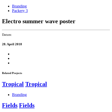
Links
Zur
Branding
überspringen
primären
Packery 3
Navigation
springen
Electro summer wave poster
Zum
Inhalt
springen
Datum:
28. April 2018
Related Projects
Tropical
Tropical
Branding
Fields
Fields