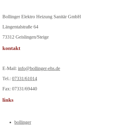
Bollinger Elektro Heizung Sanitär GmbH
Längentalstraße 64
73312 Geislingen/Steige
kontakt
E-Mail:
info@bollinger-ehs.de
Tel.:
07331/61014
Fax: 07331/69440
links
bollinger