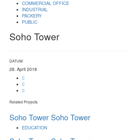
Links
Zur
COMMERCIAL OFFICE
überspringen
primären
INDUSTRIAL
Navigation
PACKERY
springen
PUBLIC
Zum
Soho Tower
Inhalt
springen
DATUM:
28. April 2018
Related Projects
Soho Tower
Soho Tower
EDUCATION